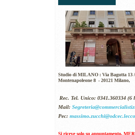
Studio di MILANO :
Via Bagutta 13 /
Montenapoleone 8 - 20121
Milano,
Rec. Tel. Unico: 0341.360334 (6 l
Mail:
Segreteria@commercialistizu
Pec:
massimo.zucchi@odcec.lecco.
Si riceve solo su appuntamento, M