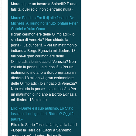
Morandi per un favore a Spinelli? È una
falsità, quei soldi non c’entrano nulla»
Marco Balich: «Ero il dj alle feste di De
Michelis. A Torino ho tenuto lontani Peter
Gabriel e Yoko Ono»
Il gran cerimoniere delle Olimpiadi: «Io
sindaco di Venezia? Non chiudo la
porta». La curiosità: «Per un matrimonio
indiano a Borgo Egnazia mi diedero 18
milioni»Il gran cerimoniere delle
Olimpiadi: «Io sindaco di Venezia? Non
chiudo la porta». La curiosità: «Per un
matrimonio indiano a Borgo Egnazia mi
diedero 18 milioni»Il gran cerimoniere
delle Olimpiadi: «Io sindaco di Venezia?
Non chiudo la porta». La curiosità: «Per
un matrimonio indiano a Borgo Egnazia
mi diedero 18 milioni»
Elio: «Dante e il suo autismo. Lo Stato
lascia soli noi genitori. Ridere? Oggi fa
paura»
Elio e le Storie Tese, la famiglia, la band.
«Dopo la Terra dei Cachi a Sanremo
aprirono un'indagine. Fui molto