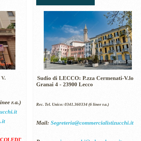
Sudio di LECCO: P.zza Cermenati-V.lo
 V.
Granai 4 - 23900 Lecco
inee r.a.)
Rec. Tel. Unico: 0341.360334 (6 linee r.a.)
cchi.it
it
Mail:
Segreteria@commercialistizucchi.it
ERCOLEDI'