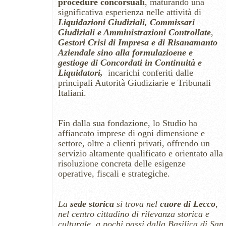
procedure concorsuali
, maturando una
significativa esperienza nelle attività di
Liquidazioni Giudiziali, Commissari
Giudiziali e Amministrazioni Controllate
,
Gestori Crisi di Impresa e di Risanamanto
Aziendale sino alla formulazioene e
gestioge di Concordati in Continuità e
Liquidatori,
incarichi conferiti dalle
principali Autorità Giudiziarie e Tribunali
Italiani.
Fin dalla sua fondazione, lo Studio ha
affiancato imprese di ogni dimensione e
settore, oltre a clienti privati, offrendo un
servizio altamente qualificato e orientato alla
risoluzione concreta delle esigenze
operative, fiscali e strategiche.
La
sede storica
si trova nel
cuore di Lecco
,
nel centro cittadino di rilevanza storica e
culturale, a pochi passi dalla Basilica di San