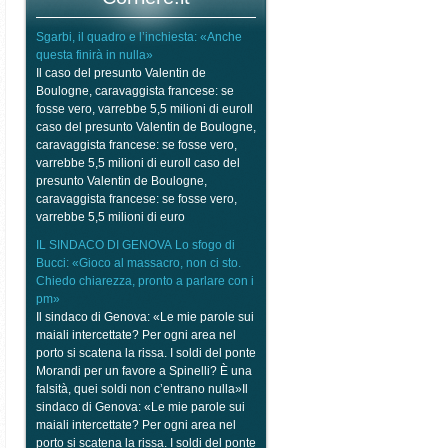
Sgarbi, il quadro e l’inchiesta: «Anche
questa finirà in nulla»
Il caso del presunto Valentin de
Boulogne, caravaggista francese: se
fosse vero, varrebbe 5,5 milioni di euroIl
caso del presunto Valentin de Boulogne,
caravaggista francese: se fosse vero,
varrebbe 5,5 milioni di euroIl caso del
presunto Valentin de Boulogne,
caravaggista francese: se fosse vero,
varrebbe 5,5 milioni di euro
IL SINDACO DI GENOVA Lo sfogo di
Bucci: «Gioco al massacro, non ci sto.
Chiedo chiarezza, pronto a parlare con i
pm»
Il sindaco di Genova: «Le mie parole sui
maiali intercettate? Per ogni area nel
porto si scatena la rissa. I soldi del ponte
Morandi per un favore a Spinelli? È una
falsità, quei soldi non c’entrano nulla»Il
sindaco di Genova: «Le mie parole sui
maiali intercettate? Per ogni area nel
porto si scatena la rissa. I soldi del ponte