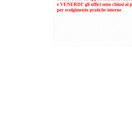
e VENERDI' gli uffici sono chiusi al 
per svolgimento pratiche interne