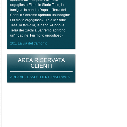
orgoglioso»Elio e le Storie Tese, la
famiglia, la band. «Dopo la Terra dei
Cachi a Sanremo aprirono un'indagine.
Fui molto orgoglioso»Elio e le Storie
Tese, la famiglia, la band. «Dopo la
Terra dei Cachi a Sanremo aprirono
un'indagine. Fui molto orgoglioso»
201. La via del tramonto
AREA RISERVATA
CLIENTI
AREA ACCESSO CLIENTI RISERVATA